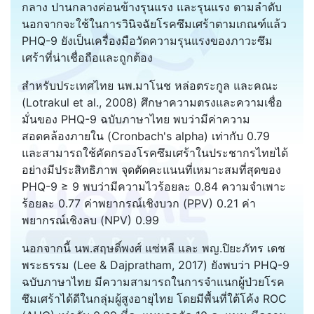
กลาง ปานกลางค่อนข้างรุนแรง และรุนแรง ตามลำดับ
นอกจากจะใช้ในการวินิจฉัยโรคซึมเศร้าตามเกณฑ์แล้ว
PHQ-9 ยังเป็นเครื่องมือวัดความรุนแรงของภาวะซึม
เศร้าที่น่าเชื่อถือและถูกต้อง
สำหรับประเทศไทย นพ.มาโนช หล่อตระกูล และคณะ
(Lotrakul et al., 2008) ศึกษาความตรงและความเชื่อ
มั่นของ PHQ-9 ฉบับภาษาไทย พบว่ามีค่าความ
สอดคล้องภายใน (Cronbach's alpha) เท่ากับ 0.79
และสามารถใช้คัดกรองโรคซึมเศร้าในประชากรไทยได้
อย่างมีประสิทธิภาพ จุดตัดคะแนนที่เหมาะสมที่สุดของ
PHQ-9 ≥ 9 พบว่ามีความไวร้อยละ 0.84 ความจำเพาะ
ร้อยละ 0.77 ค่าพยากรณ์เชิงบวก (PPV) 0.21 ค่า
พยากรณ์เชิงลบ (NPV) 0.99
นอกจากนี้ นพ.สฤษดิ์พงศ์ แซ่หลี และ พญ.ปิยะภัทร เดช
พระธรรม (Lee & Dajpratham, 2017) ยังพบว่า PHQ-9
ฉบับภาษาไทย มีความสามารถในการจำแนกผู้ป่วยโรค
ซึมเศร้าได้ดีในกลุ่มผู้สูงอายุไทย โดยมีพื้นที่ใต้โค้ง ROC