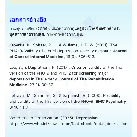
เอกสารอ้างอิง
กรมสุขภาพจิต. (2566).
แนวทางการดูแลผู้ป่วยโรคซึมเศร้าสำหรับ
บุคลากรสาธารณสุข.
กระทรวงสาธารณสุข.
Kroenke, K., Spitzer, R. L., & Williams, J. B. W. (2001). The
PHQ-9: Validity of a brief depression severity measure.
Journal
of General Internal Medicine,
16(9): 606–613.
Lee, S., & Dajpratham, P. (2017). Criterion validity of the Thai
version of the PHQ-9 and PHQ-2 for screening major
depression in Thai elderly.
Journal of Thai Rehabilitation
Medicine,
27(1): 30–37.
Lotrakul, M., Sumrithe, S., & Saipanish, R. (2008). Reliability
and validity of the Thai version of the PHQ-9.
BMC Psychiatry,
8(46): 1–7.
World Health Organization. (2025).
Depression.
https://www.who.int/news-room/fact-sheets/detail/depression