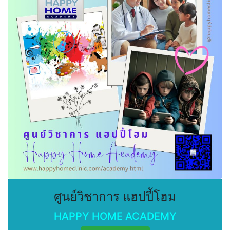
ศูนย์วิชาการ แฮปปี้โฮม
HAPPY HOME ACADEMY