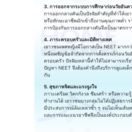
3. การออกจากระบบการศึกษาก่อนวัยอันค
การออกกลางคันเป็นปัจจัยสำคัญที่ทำให้เยา
หรือทักษะอาชีพมักเข้าถึงงานคุณภาพต่ำ ราย
การป้องกันการออกกลางคันจึงเป็นมาตรก
4. ภาระครอบครัวและมิติทางเพศ
เยาวชนเพศหญิงมีโอกาสเป็น NEET มากกว่
หนึ่งเผชิญข้อจำกัดจากการตั้งครรภ์ก่อนวัย
ครอบครัว ปัจจัยเหล่านี้ทำให้ไม่สามารถเร
ปัญหา NEET จึงต้องคำนึงถึงบริการดูแลเด
กัน
5. สุขภาพจิตและแรงจูงใจ
ภาวะเครียด วิตกกังวล ซึมเศร้า หรือความ
ทำงานได้ เยาวชนบางกลุ่มไม่ได้ปฏิเสธกา
มีประสบการณ์ล้มเหลวซ้ำ ๆ จนไม่เห็นเส้
และการแนะแนวอาชีพจึงเป็นองค์ประกอบ