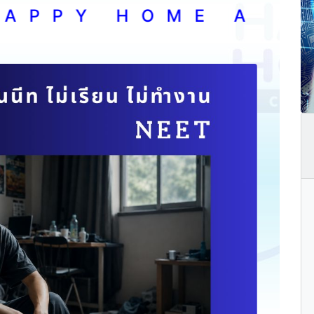
 Y H O M E A C A D E M 