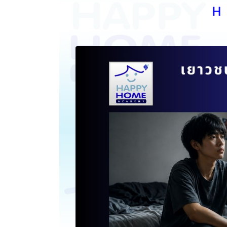
H A P P