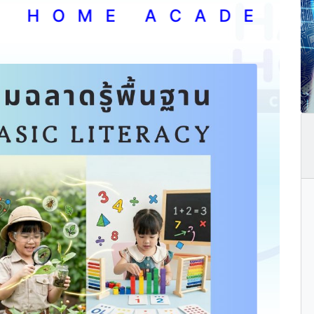
 M E A C A D E M Y