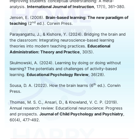
improving students’ conceptual understanding: A meta-
analysis.
International Journal of Instruction
, 17(1), 361–380.
Jensen, E. (2008).
Brain-based learning: The new paradigm of
nd
teaching
(2
ed.). Corwin Press.
Parayangattu, J., & Kishore, Y. (2024). Bridging the brain and
the classroom: Integrating neuroscience-based learning
theories into modern teaching practices.
Educational
Administration: Theory and Practice
, 30(5).
Skulmowski, A. (2024). Learning by doing or doing without
learning? The potentials and challenges of activity-based
learning.
Educational Psychology Review
, 36(28).
th
Sousa, D. A. (2022). How the brain learns (6
ed.). Corwin
Press.
Thomas, M. S. C., Ansari, D., & Knowland, V. C. P. (2019).
Annual research review: Educational neuroscience: Progress
and prospects.
Journal of Child Psychology and Psychiatry
,
60(4), 477–492.