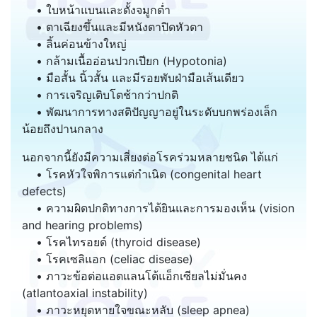
• ใบหน้าแบนและดั้งจมูกต่ำ
• ตาเฉียงขึ้นและมีหนังตาปิดหัวตา
• ลิ้นค่อนข้างใหญ่
• กล้ามเนื้ออ่อนปวกเปียก (Hypotonia)
• มือสั้น นิ้วสั้น และมีรอยพับฝ่ามือเส้นเดียว
• การเจริญเติบโตช้ากว่าปกติ
• พัฒนาการทางสติปัญญาอยู่ในระดับบกพร่องเล็ก
น้อยถึงปานกลาง
นอกจากนี้ยังมีความเสี่ยงต่อโรคร่วมหลายชนิด ได้แก่
• โรคหัวใจพิการแต่กำเนิด (congenital heart
defects)
• ความผิดปกติทางการได้ยินและการมองเห็น (vision
and hearing problems)
• โรคไทรอยด์ (thyroid disease)
• โรคเซลิแอก (celiac disease)
• ภาวะข้อต่อแอตแลนโต้แอ็กเซียลไม่มั่นคง
(atlantoaxial instability)
• ภาวะหยุดหายใจขณะหลับ (sleep apnea)