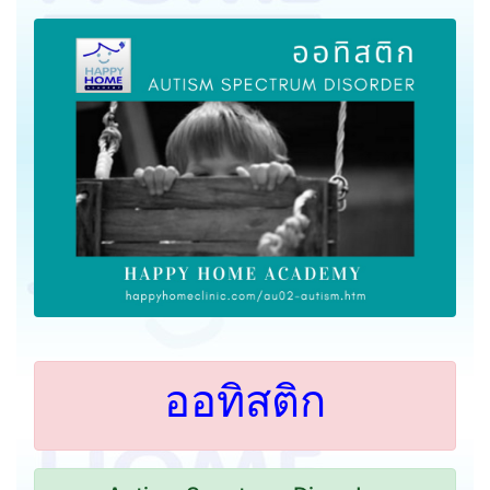
ออทิสติก