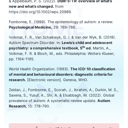
& Appelbaum, P. S. (2022).
DSM-5-TR: overview of what’s
new and what’s changed.
from
https://doi.org/10.1002/wps.20989.
Fombonne, E. (1999). The epidemiology of autism: a review.
Psychological Medicine,
29: 769-786.
Volkmar, F. R., Van Schalkwyk, G. I. & Van der Wyk, B. (2018).
Autism Spectrum Disorder. In:
Lewis’s child and adolescent
th
psychiatry: a comprehensive textbook, 5
ed.
Martin, A.,
Volkmar, F. R. & Bloch, M., eds. Philadelphia: Wolters Kluwer;
pp. 1164-1195.
World Health Organization. (1993).
The ICD-10 classification
of mental and behavioural disorders: diagnostic criteria for
research.
[Electronic version]. Geneva, WHO.
Zeidan, J., Fombonne, E., Scorah, J., Ibrahim, A., Durkin, M. S.,
Saxena, S., Yusuf, A., Shi, A. & Elsabbagh, M. (2022). Global
prevalence of autism: A systematic review update.
Autism
Research,
15: 778–790.