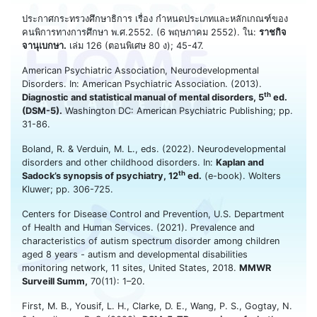
ประกาศกระทรวงศึกษาธิการ เรื่อง กำหนดประเภทและหลักเกณฑ์ของ
คนพิการทางการศึกษา พ.ศ.2552. (6 พฤษภาคม 2552). ใน:
ราชกิจ
จานุเบกษา.
เล่ม 126 (ตอนพิเศษ 80 ง); 45-47.
American Psychiatric Association, Neurodevelopmental
Disorders. In: American Psychiatric Association. (2013).
th
Diagnostic and statistical manual of mental disorders, 5
ed.
(DSM-5).
Washington DC: American Psychiatric Publishing; pp.
31-86.
Boland, R. & Verduin, M. L., eds. (2022). Neurodevelopmental
disorders and other childhood disorders. In:
Kaplan and
th
Sadock’s synopsis of psychiatry, 12
ed.
(e-book). Wolters
Kluwer; pp. 306-725.
Centers for Disease Control and Prevention, U.S. Department
of Health and Human Services. (2021). Prevalence and
characteristics of autism spectrum disorder among children
aged 8 years - autism and developmental disabilities
monitoring network, 11 sites, United States, 2018.
MMWR
Surveill Summ,
70(11): 1–20.
First, M. B., Yousif, L. H., Clarke, D. E., Wang, P. S., Gogtay, N.