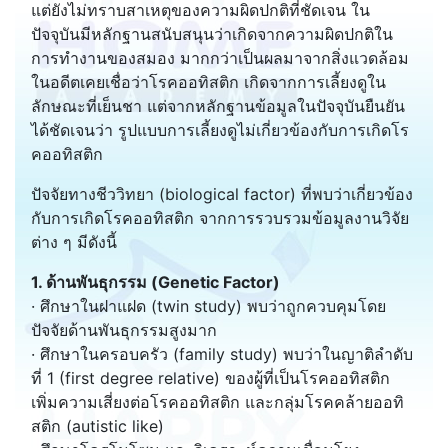
แต่ยังไม่ทราบสาเหตุของความผิดปกติที่ชัดเจน ใน
ปัจจุบันมีหลักฐานสนับสนุนว่าเกิดจากความผิดปกติใน
การทำงานของสมอง มากกว่าเป็นผลมาจากสิ่งแวดล้อม
ในอดีตเคยเชื่อว่าโรคออทิสติก เกิดจากการเลี้ยงดูใน
ลักษณะที่เย็นชา แต่จากหลักฐานข้อมูลในปัจจุบันยืนยัน
ได้ชัดเจนว่า รูปแบบการเลี้ยงดูไม่เกี่ยวข้องกับการเกิดโร
คออทิสติก
ปัจจัยทางชีววิทยา (biological factor) ที่พบว่าเกี่ยวข้อง
กับการเกิดโรคออทิสติก จากการรวบรวมข้อมูลงานวิจัย
ต่าง ๆ มีดังนี้
1. ด้านพันธุกรรม (Genetic Factor)
· ศึกษาในฝาแฝด (twin study) พบว่าถูกควบคุมโดย
ปัจจัยด้านพันธุกรรมสูงมาก
· ศึกษาในครอบครัว (family study) พบว่าในญาติลำดับ
ที่ 1 (first degree relative) ของผู้ที่เป็นโรคออทิสติก
เพิ่มความเสี่ยงต่อโรคออทิสติก และกลุ่มโรคคล้ายออทิ
สติก (autistic like)