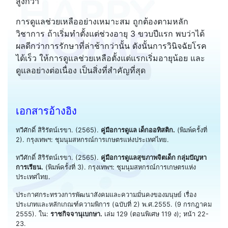
สูงกว่า
การดูแลช่วยเหลืออย่างเหมาะสม ถูกต้องตามหลัก
วิชาการ ถ้าเริ่มทำตั้งแต่ช่วงอายุ 3 ขวบปีแรก พบว่าได้
ผลดีกว่าการรักษาที่ล่าช้ากว่านั้น ดังนั้นการวินิจฉัยโรค
ได้เร็ว ให้การดูแลช่วยเหลือตั้งแต่แรกเริ่มอายุน้อย และ
ดูแลอย่างต่อเนื่อง เป็นสิ่งที่สำคัญที่สุด
เอกสารอ้างอิง
ทวีศักดิ์ สิริรัตน์เรขา. (2565).
คู่มือการดูแล เด็กออทิสติก.
(พิมพ์ครั้งที่
2). กรุงเทพฯ: ชุมนุมสหกรณ์การเกษตรแห่งประเทศไทย.
ทวีศักดิ์ สิริรัตน์เรขา. (2565).
คู่มือการดูแลสุขภาพจิตเด็ก กลุ่มปัญหา
การเรียน.
(พิมพ์ครั้งที่ 3). กรุงเทพฯ: ชุมนุมสหกรณ์การเกษตรแห่ง
ประเทศไทย.
ประกาศกระทรวงการพัฒนาสังคมและความมั่นคงของมนุษย์ เรื่อง
ประเภทและหลักเกณฑ์ความพิการ (ฉบับที่ 2) พ.ศ.2555. (9 กรกฎาคม
2555). ใน:
ราชกิจจานุเบกษา.
เล่ม 129 (ตอนพิเศษ 119 ง); หน้า 22-
23.